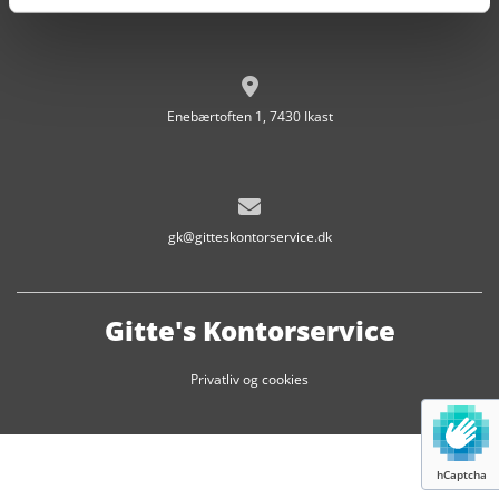

Enebærtoften 1, 7430 Ikast

gk@gitteskontorservice.dk
Gitte's Kontorservice
Privatliv og cookies
hCaptcha